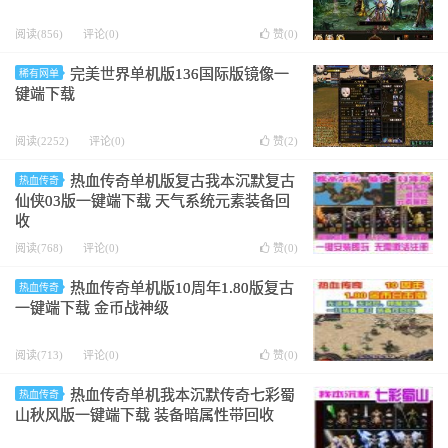
阅读(856)
评论(0)
赞(
0
)
完美世界单机版136国际版镜像一
稀有网单
键端下载
阅读(2252)
评论(0)
赞(
2
)
热血传奇单机版复古我本沉默复古
热血传奇
仙侠03版一键端下载 天气系统元素装备回
收
阅读(768)
评论(0)
赞(
0
)
热血传奇单机版10周年1.80版复古
热血传奇
一键端下载 金币战神级
阅读(713)
评论(0)
赞(
0
)
热血传奇单机我本沉默传奇七彩蜀
热血传奇
山秋风版一键端下载 装备暗属性带回收