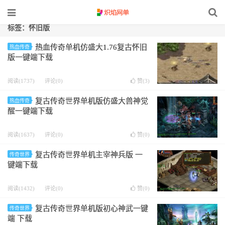
标签：怀旧版
热血传奇单机仿盛大1.76复古怀旧
热血传奇
版一键端下载
阅读(1737)
评论(0)
赞(
3
)
复古传奇世界单机版仿盛大兽神觉
热血传奇
醒一键端下载
阅读(1637)
评论(0)
赞(
0
)
复古传奇世界单机主宰神兵版 一
传奇世界
键端下载
阅读(1432)
评论(0)
赞(
0
)
复古传奇世界单机版初心神武一键
传奇世界
端 下载