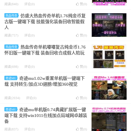
阅读(840)
评论(0)
赞(
0
)
仿盛大热血传奇单机1.76纯金币复
热血传奇
古版一键端下载 技能强化装备回收智能假
人
阅读(757)
评论(0)
赞(
0
)
热血传奇单机嘟嘟复古纯金币1.76
热血传奇
怀旧版一键端下载 装备回收合成假人陪玩
阅读(698)
评论(0)
赞(
0
)
奇迹mu1.02w重置单机版一键端下
奇迹MU
载 支持转生/加点3D翅膀/增加360视觉
阅读(2034)
评论(0)
赞(
0
)
奇迹mu单机版0.74典藏扩展版一键
奇迹MU
端下载 支持win1011在线加点局域网卓越装
备
阅读(837)
评论(0)
赞(
0
)