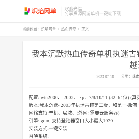
欢迎光临
分享资源网游单机一键端下载
当前位置：
炽焰网单
>
热血传奇
>
正文
我本沉默热血传奇单机执迷古
越
2023-07-18
分类：
热
配置: win2000、 2003、 xp、7/8/10/11 (32. 64位) 
版本:我本沉默- 2003年执迷古镇第二版，和第一-
网络支持:单机、局域、(外网: 需要云服务器)
引擎: gom; 支持登陆器窗口大小最大1920
安装方式:一键安装
召唤系统: