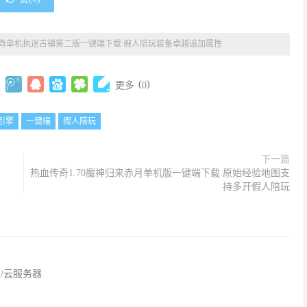
奇单机执迷古镇第二版一键端下载 假人陪玩装备卓越追加属性
(
)
更多
0
引擎
一键端
假人陪玩
下一篇
热血传奇1.70魔神归来赤月单机版一键端下载 原始经验地图支
持多开假人陪玩
网/云服务器