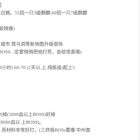
况
级白狮。55招一只3级麒麟.60招一只7级麒麟
蚁稍难)
上城市.驽马洞等新地图升级很快
SS- -定要悄悄把他打死，会给惊喜哦)
60 (8小时) 60-70 (2天以.上.纯练级)配上5
(5000血以上BOSS)好掉
00血以 上BOSS)。
材料非常好打。(三终极BOSs要爆 中州直