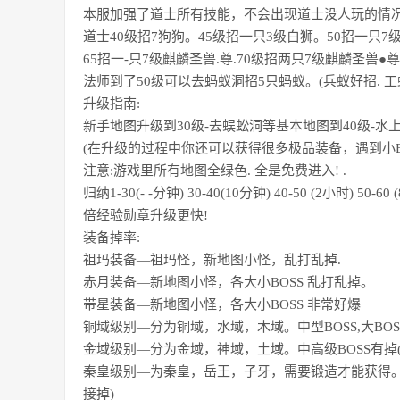
本服加强了道士所有技能，不会出现道士没人玩的情
道士40级招7狗狗。45级招一只3级白狮。50招一只7
65招一-只7级麒麟圣兽.尊.70级招两只7级麒麟圣兽●尊
法师到了50级可以去蚂蚁洞招5只蚂蚁。(兵蚁好招. 工
升级指南:
新手地图升级到30级-去蜈蚣洞等基本地图到40级-水
(在升级的过程中你还可以获得很多极品装备，遇到小BO
注意:游戏里所有地图全绿色. 全是免费进入! .
归纳1-30(- -分钟) 30-40(10分钟) 40-50 (2小时) 50-
倍经验勋章升级更快!
装备掉率:
祖玛装备—祖玛怪，新地图小怪，乱打乱掉.
赤月装备—新地图小怪，各大小BOSS 乱打乱掉。
带星装备—新地图小怪，各大小BOSS 非常好爆
铜域级别—分为铜域，水域，木域。中型BOSS,大BOSS掉
金域级别—分为金域，神域，土域。中高级BOSS有掉(80
秦皇级别—为秦皇，岳王，子牙，需要锻造才能获得。而
接掉)