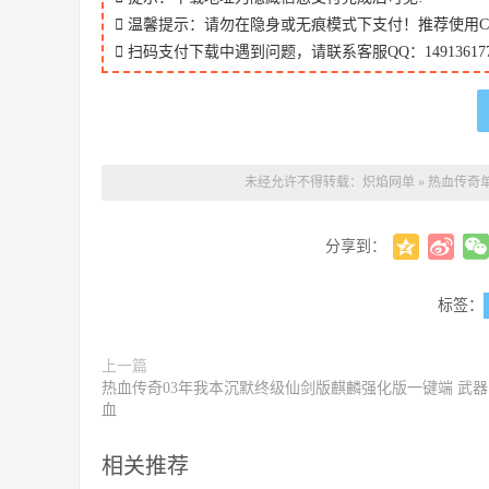
温馨提示：请勿在隐身或无痕模式下支付！推荐使用Chr
扫码支付下载中遇到问题，请联系客服QQ：149136177
未经允许不得转载：
炽焰网单
»
热血传奇单
分享到：
标签：
上一篇
热血传奇03年我本沉默终级仙剑版麒麟强化版一键端 武器
血
相关推荐