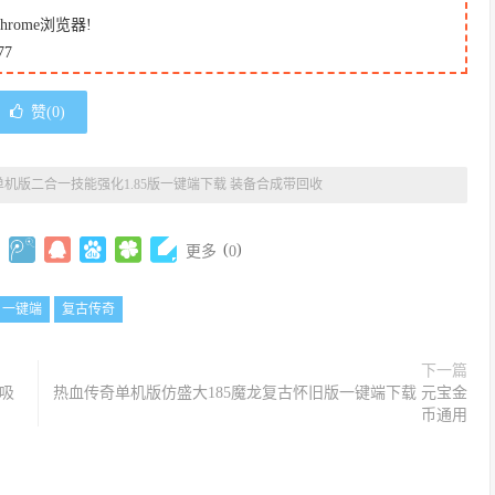
ome浏览器!
7
赞(
0
)
机版二合一技能强化1.85版一键端下载 装备合成带回收
(
)
更多
0
一键端
复古传奇
下一篇
吸
热血传奇单机版仿盛大185魔龙复古怀旧版一键端下载 元宝金
币通用