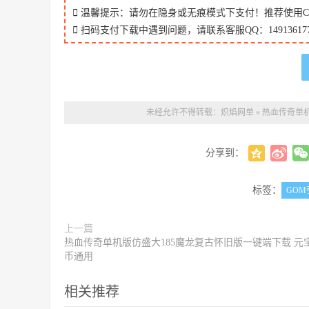
温馨提示：请勿在隐身或无痕模式下支付！推荐使用Chr
扫码支付下载中遇到问题，请联系客服QQ：149136177
未经允许不得转载：
炽焰网单
»
热血传奇单机
分享到：
标签：
GOM
上一篇
热血传奇单机版仿盛大185魔龙复古怀旧版一键端下载 元
币通用
相关推荐