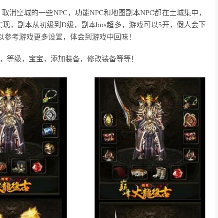
，取消空城的一些NPC，功能NPC和地图副本NPC都在土城集中，
现，副本从初级到D级，副本bos超多，游戏可以5开，假人会下
以参考游戏更多设置，体会到游戏中回味！
宝，等级，宝宝，添加装备，修改装备等等！