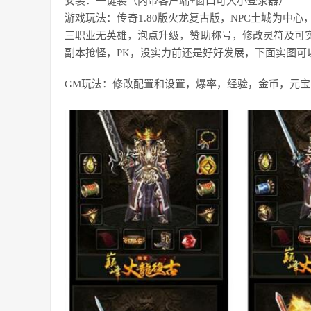
安装：一键装（内带客户端+窗口可大小登录器）
游戏玩法：传奇1.80版火龙复古版，NPC土城为中心
三职业无英雄，泡点升级，赞助称号，修改灵符及可实
副本抢怪，PK，没实力前还是好好发展，下面实图可
GM玩法：修改配置和设置，爆率，经验，金币，元