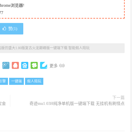
ome浏览器!
7
赞(
1
)
版仿盛大1.80版复古火龙巅峰版一键端下载 智能假人陪玩
(
)
更多
0
引擎
一键端
假人陪玩
下一篇
宝金
奇迹mu1.03H纯净单机版一键端下载 无挂机有刷怪点