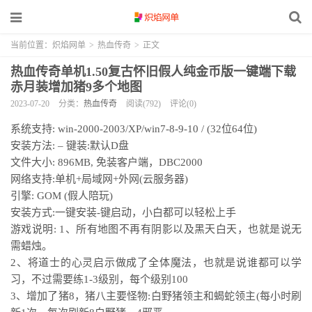
当前位置：
炽焰网单
>
热血传奇
>
正文
热血传奇单机1.50复古怀旧假人纯金币版一键端下载
赤月装增加猪9多个地图
2023-07-20
分类：
热血传奇
阅读(792)
评论(0)
系统支持: win-2000-2003/XP/win7-8-9-10 / (32位64位)
安装方法: – 键装:默认D盘
文件大小: 896MB, 免装客户端，DBC2000
网络支持:单机+局域网+外网(云服务器)
引擎: GOM (假人陪玩)
安装方式:一键安装-键启动，小白都可以轻松上手
游戏说明: 1、所有地图不再有阴影以及黑天白天，也就是说无
需蜡烛。
2、将道士的心灵启示做成了全体魔法，也就是说谁都可以学
习，不过需要练1-3级别，每个级别100
3、增加了猪8，猪八主要怪物:白野猪领主和蝎蛇领主(每小时刷