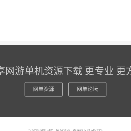
享网游单机资源下载 更专业 更
网单资源
网单论坛
© 2026
炽焰网单
网站地图
页面载入时间0.252s