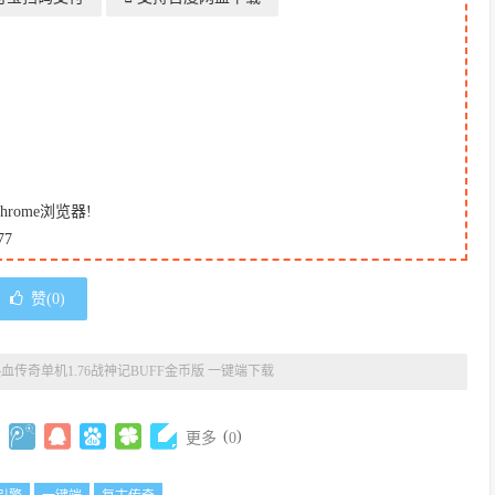
ome浏览器!
7
赞(
0
)
血传奇单机1.76战神记BUFF金币版 一键端下载
(
)
更多
0