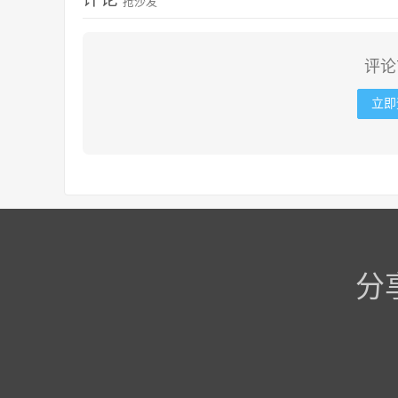
抢沙发
评论
立即
分