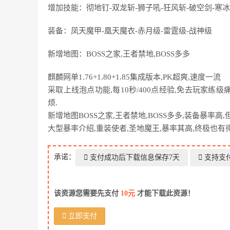
增加技能：彻地钉-双龙斩-狮子吼-狂风斩-破空剑-寒冰
装备：凤天魔甲-凰天魔衣-赤月级-雷霆级-战神级
新增地图：BOSS之家,王者禁地,BOSS多多
麒麟网单1.76+1.80+1.85集成版本,PK超爽,速度一流
采取上线泡点功能,每10秒/400点经验,免去玩家练
烦.
新增地图BOSS之家,王者禁地,BOSS多多,装备暴率
大型暴率介绍,重装使者,圣地魔王,暴率其高,终极也有
承诺：
支付成功后下载信息保存7天
支持支
该资源您需要先支付
10元
才能下载此资源！
立即支付