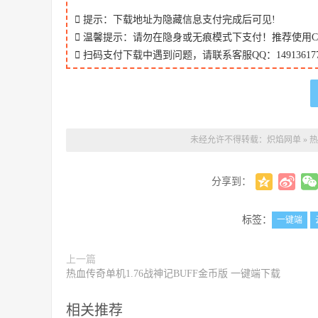
提示：下载地址为隐藏信息支付完成后可见!
温馨提示：请勿在隐身或无痕模式下支付！推荐使用Chr
扫码支付下载中遇到问题，请联系客服QQ：149136177
未经允许不得转载：
炽焰网单
»
热
分享到：
标签：
一键端
上一篇
热血传奇单机1.76战神记BUFF金币版 一键端下载
相关推荐