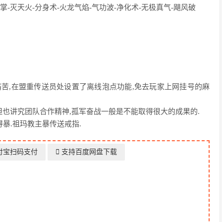
掌-灭天火-分身术-火龙气焰-气功波-净化术-无极真气-飓风破
级痛苦,在盟重传送员处设置了离线泡点功能,免去玩家上网挂号的麻
高,但也讲究团队合作精神,孤军奋战一般是不能取得很大的成果的.
得暴.祖玛教主暴传送戒指.
付宝扫码支付
支持百度网盘下载