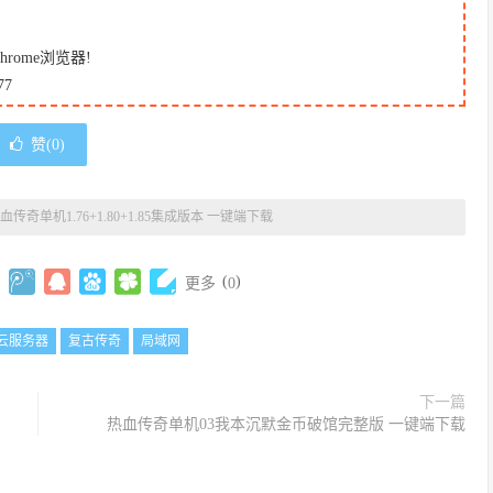
ome浏览器!
7
赞(
0
)
血传奇单机1.76+1.80+1.85集成版本 一键端下载
(
)
更多
0
云服务器
复古传奇
局域网
下一篇
热血传奇单机03我本沉默金币破馆完整版 一键端下载