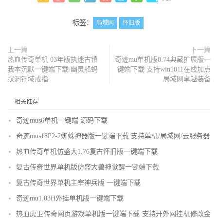
标签：
局域网
怀旧版
上一篇
下一篇
热血传奇单机 03年版执迷古镇
奇迹mu单机版0.74典藏扩展版一
我本沉默一键端下载 幽灵船蚂
键端下载 支持win1011在线加点
蚁洞铜域戒指
局域网卓越装备
相关推荐
奇迹mus6单机一键端 源码下载
奇迹mus18P2-2蜘蛛神器版一键端下载 支持单机/局域网/云服务器
热血传奇单机仿盛大1.76复古怀旧版一键端下载
复古传奇世界单机版仿盛大兽神觉醒一键端下载
复古传奇世界单机主宰神兵版 一键端下载
奇迹mu1.03H外挂单机版一键端下载
热血虎卫传奇网页游戏单机版一键端下载 支持开外网挂机修改金