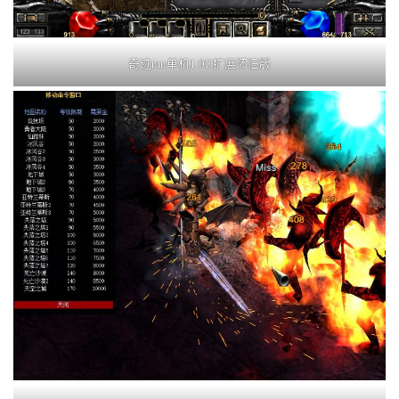
奇迹mu单机1.0D扩展怀旧版