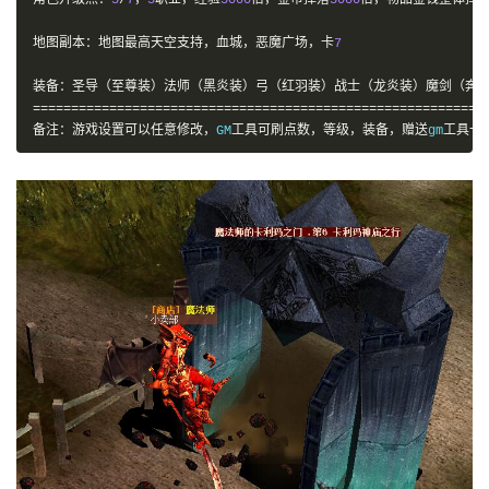
角色升级点：
5
/
7
，
5
职业，经验
5000
倍，金币掉落
5000
倍，物品金钱整体掉
地图副本：地图最高天空支持，血城，恶魔广场，卡
7
装备：圣导（至尊装）法师（黑炎装）弓（红羽装）战士（龙炎装）魔剑（奔
===========================================================
备注：游戏设置可以任意修改，
GM
工具可刷点数，等级，装备，赠送
gm
工具一