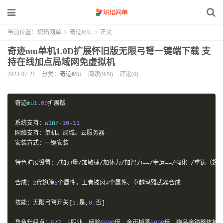
当前位置：
炽焰网单
>
奇迹MU
>
正文
奇迹mu单机1.0D扩展怀旧版无限弓弩一键端下载 支
持在线加点局域网免虚拟机
2023-07-21
分类：
奇迹MU
阅读(929)
评论(0)
奇迹
mu1
.
0D
扩展版
系统支持：
win7
-
10
-
11
网络支持：单机、局域、云服务器
安装方式：一键安装
特色扩展设置：/加力量/加敏捷/加体力/加智力==/幸运==/强化
/重铸（翅膀
合成：
2
代翅膀
5
个属性，王者披风
4
个属性、卓越玛雅武器合成
技能：无限弓弩开关[
1.
是,
0.
否]