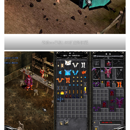
奇迹mu单机1.0D扩展怀旧版